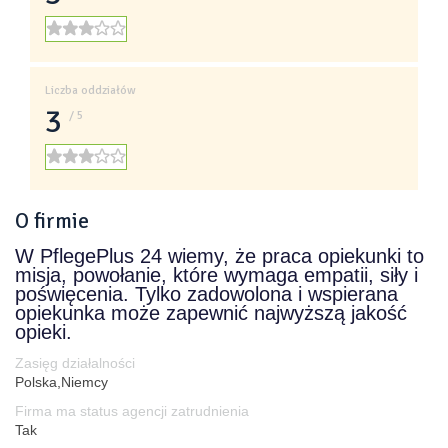
Liczba oddziałów
3
/ 5
O firmie
W PflegePlus 24 wiemy, że praca opiekunki to
misja, powołanie, które wymaga empatii, siły i
poświęcenia. Tylko zadowolona i wspierana
opiekunka może zapewnić najwyższą jakość
opieki.
Zasięg działalności
Polska,Niemcy
Firma ma status agencji zatrudnienia
Tak