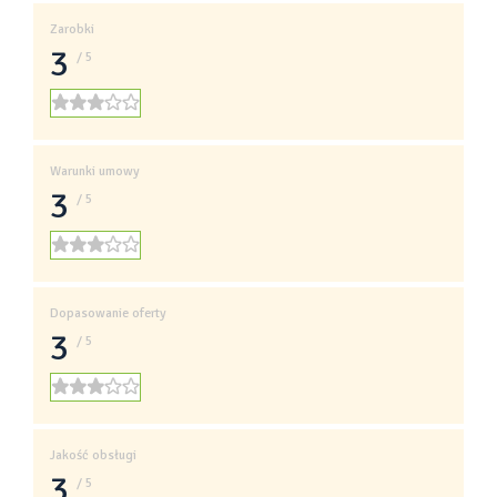
Zarobki
3
/ 5
Warunki umowy
3
/ 5
Dopasowanie oferty
3
/ 5
Jakość obsługi
3
/ 5