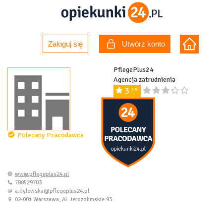
Zaloguj się
Utwórz konto
PflegePlus24
Agencja zatrudnienia
3
/ 5
Polecany Pracodawca
www.pflegeplus24.pl
780529703
a.dylewska@pflegeplus24.pl
02-001 Warszawa, Al. Jerozolimskie 93